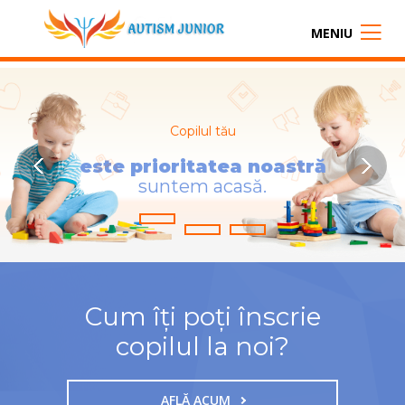
MENIU
Copilul tău
e
s
t
e
p
r
i
o
r
i
t
a
t
e
a
n
o
a
s
t
r
ă
s
u
n
t
e
m
a
c
a
s
ă
.
Cum îți poți înscrie
copilul la noi?
AFLĂ ACUM